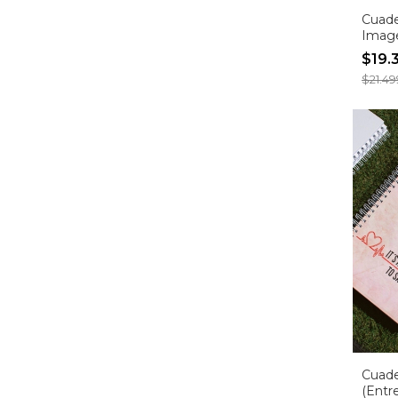
Cuade
Imag
(Entr
$19.
inmed
$21.49
Cuade
(Entr