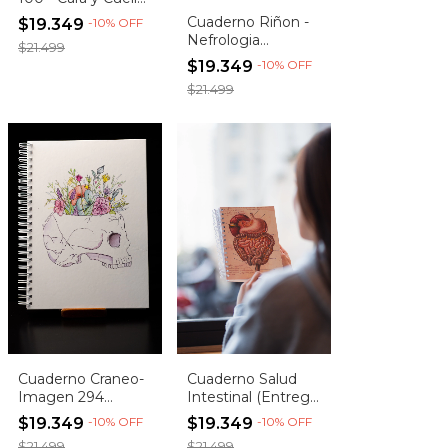
(Entrega
Cuaderno Riñon -
$19.349
-
10
%
OFF
inmediata)
Nefrologia
$21.499
(Entrega
$19.349
-
10
%
OFF
Inmediata)
$21.499
Cuaderno Craneo-
Cuaderno Salud
Imagen 294
Intestinal (Entrega
(Entrega
inmediata)
$19.349
-
10
%
OFF
$19.349
-
10
%
OFF
inmediata)
$21.499
$21.499