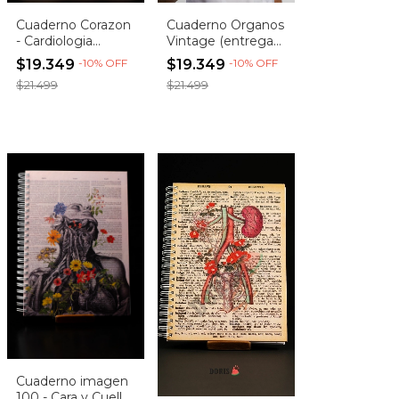
Cuaderno Corazon
Cuaderno Organos
- Cardiologia
Vintage (entrega
imagen 147
inmediata!)
$19.349
-
10
%
OFF
$19.349
-
10
%
OFF
(Entrega
$21.499
$21.499
inmediata)
Cuaderno imagen
100 - Cara y Cuello