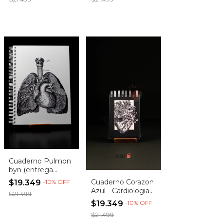
Cuaderno Pulmon
byn (entrega
inmediata!)3
Cuaderno Corazon
$19.349
-
10
%
OFF
Azul - Cardiologia
$21.499
(entrega
$19.349
-
10
%
OFF
inmediata!)
$21.499