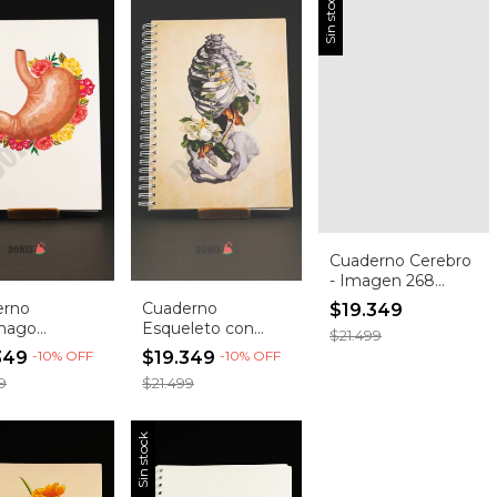
Sin stock
Cuaderno Cerebro
- Imagen 268
(Entrega
erno
Cuaderno
$19.349
inmediata)
mago
Esqueleto con
$21.499
ega
Flores (Entrega
349
-
10
%
OFF
$19.349
-
10
%
OFF
iata)
Inmediata)
9
$21.499
Sin stock