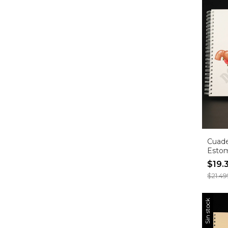
Cuad
Esto
(Entr
$19.
Inmed
$21.49
Sin stock