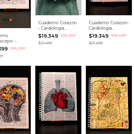
Cuaderno Corazon
Cuaderno Corazon-
- Cardiologia
Cardiologia
Imagen 269
(Entrega
erno
$19.349
-
10
%
OFF
$19.349
-
10
%
OFF
(Entrega
inmediata)
scopio -
$21.499
$21.499
inmediata)
ega
399
-
10
%
OFF
iata)
99