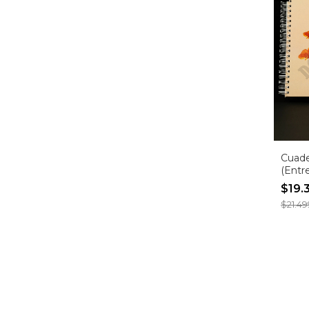
Cuade
(Entr
inmed
$19.
$21.49