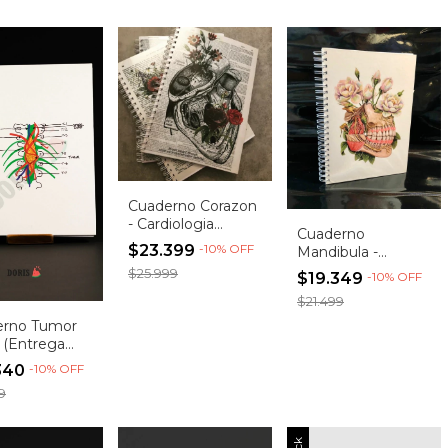
Cuaderno Corazon
- Cardiologia
Cuaderno
Imagen 84
$23.399
-
10
%
OFF
Mandibula -
(Entrega
Odontologia
$25.999
$19.349
-
10
%
OFF
inmediata)
(Entrega
$21.499
inmediata)
erno Tumor
 (Entrega
iata)
340
-
10
%
OFF
9