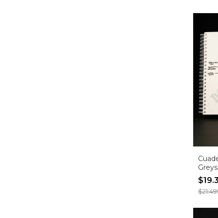
Cuad
Greys
inmed
$19.
$21.49