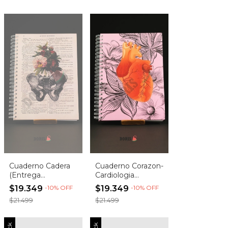
Cuaderno Cadera
Cuaderno Corazon-
(Entrega
Cardiologia
inmediata)
(Entrega
$19.349
-
10
%
OFF
$19.349
-
10
%
OFF
inmediata)
$21.499
$21.499