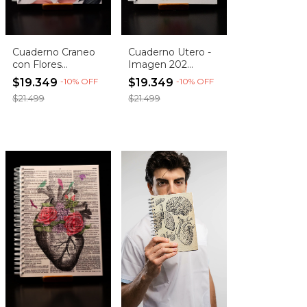
Cuaderno Craneo
Cuaderno Utero -
con Flores
Imagen 202
(entrega
(Entrega
$19.349
-
10
%
OFF
$19.349
-
10
%
OFF
inmediata!)
inmediata)
$21.499
$21.499