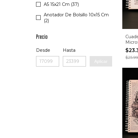
A5 15x21 Cm (37)
Anotador De Bolsillo 10x15 Cm
(2)
Precio
Cuad
Micro
(Entr
$23.
Desde
Hasta
inmed
$25.9
Aplicar