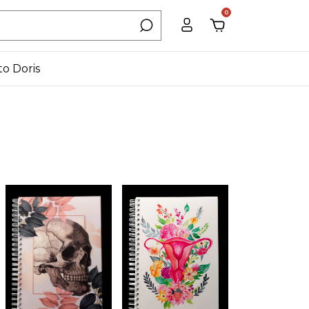
0
to Doris