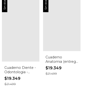
Sin stock
Sin stock
Cuaderno
Anatomia (entrega
inmediata!)
Cuaderno Diente -
$19.349
Odontologia -
$21.499
Imagen 326
$19.349
(Entrega
$21.499
inmediata)