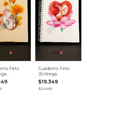
rno Feto
Cuaderno Feto
ega
(Entrega
iata!)
inmediata!)
349
$19.349
9
$21.499