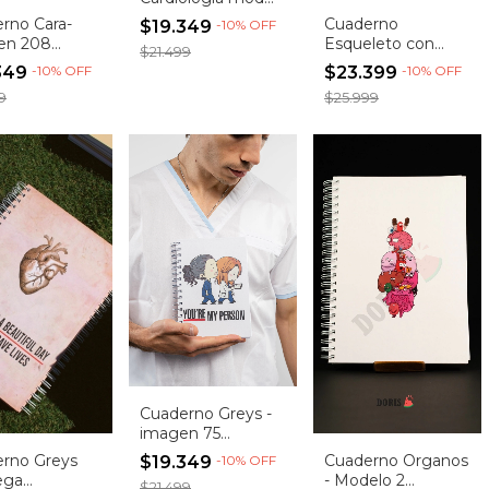
140 (Entrega
rno Cara-
Cuaderno
$19.349
-
10
%
OFF
inmediata)
en 208
Esqueleto con
$21.499
ega
Estetoscopio
349
-
10
%
OFF
$23.399
-
10
%
OFF
iata)
(Entrega
9
$25.999
Inmediata)
Cuaderno Greys -
imagen 75
(Entrega
Cuaderno Organos
rno Greys
$19.349
-
10
%
OFF
inmediata)
- Modelo 2
ega
$21.499