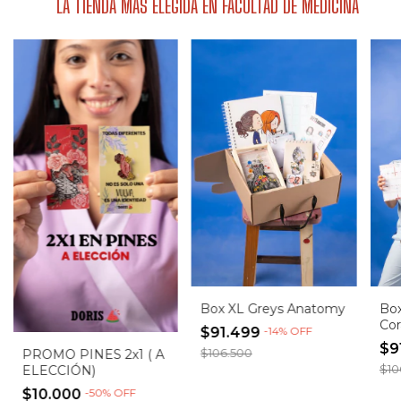
LA TIENDA MÁS ELEGIDA EN FACULTAD DE MEDICINA
Box XL Greys Anatomy
Box
Cor
$91.499
-
14
%
OFF
$9
$106.500
PROMO PINES 2x1 ( A
$10
ELECCIÓN)
$10.000
-
50
%
OFF