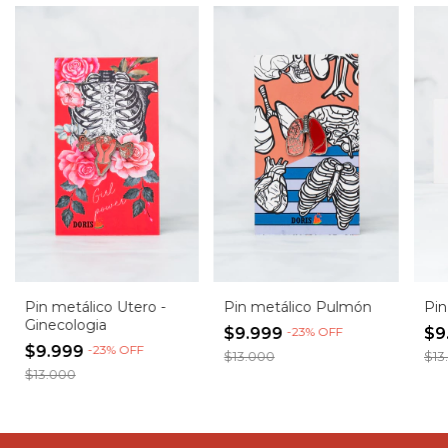
Pin metálico Utero -
Pin metálico Pulmón
Pin
Ginecologia
$9.999
-
23
%
OFF
$9
$9.999
-
23
%
OFF
$13.000
$13
$13.000