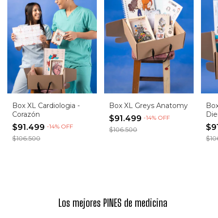
Box XL Cardiologia -
Box XL Greys Anatomy
Box
Corazón
Die
$91.499
-
14
%
OFF
$91.499
-
14
%
OFF
$9
$106.500
$106.500
$10
Los mejores PINES de medicina