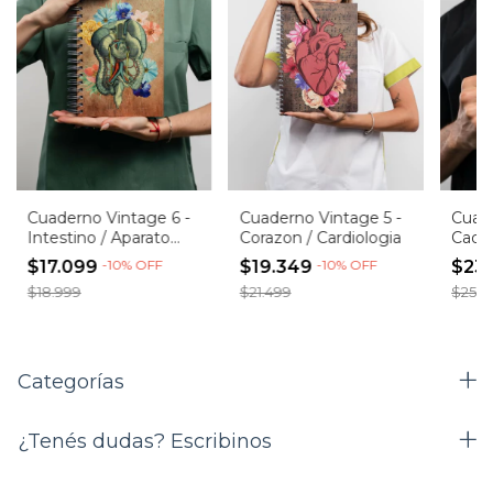
Cuaderno Vintage 5 -
Cuaderno Vintage 6 -
Cuade
Corazon / Cardiologia
Intestino / Aparato
Cader
Digestivo
$19.349
-
10
%
OFF
$17.099
-
10
%
OFF
$23
$21.499
$18.999
$25.9
Categorías
¿Tenés dudas? Escribinos