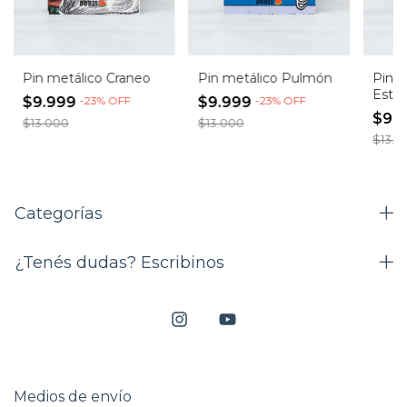
Pin metálico Craneo
Pin metálico Pulmón
Pin m
Estó
$9.999
-
23
%
OFF
$9.999
-
23
%
OFF
$9.
$13.000
$13.000
$13.0
Categorías
¿Tenés dudas? Escribinos
Medios de envío