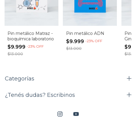
Pin metálico Matraz -
Pin metálico ADN
Pin m
bioquímica laboratorio
Ginec
$9.999
-
23
%
OFF
$9.999
-
23
%
OFF
$9.
$13.000
$13.000
$13.0
Categorías
¿Tenés dudas? Escribinos