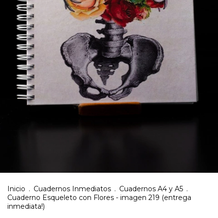
Inicio
.
Cuadernos Inmediatos
.
Cuadernos A4 y A5
.
Cuaderno Esqueleto con Flores - imagen 219 (entrega
inmediata!)