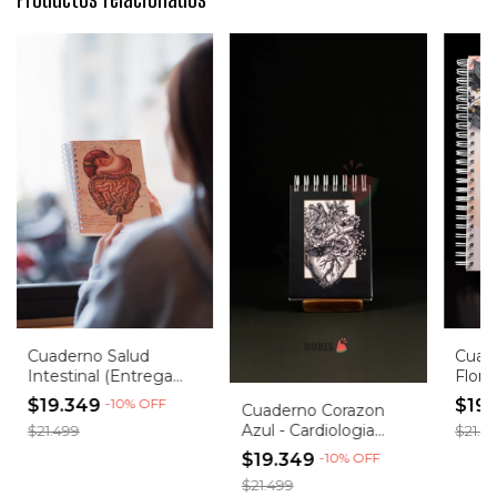
Cuaderno Salud
Cuad
Intestinal (Entrega
Flore
inmediata)
inmed
$19.349
-
10
%
OFF
$19
Cuaderno Corazon
Azul - Cardiologia
$21.499
$21.4
(entrega inmediata!)
$19.349
-
10
%
OFF
$21.499