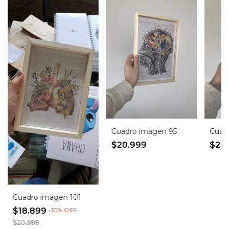
Cuadro imagen 95
Cuad
$20.999
$20
Cuadro imagen 101
$18.899
-
10
%
OFF
$20.999