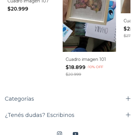
Cuadro imagen 107
$20.999
Cuad
$25
$27.9
Cuadro imagen 101
$18.899
-
10
%
OFF
$20.999
Categorías
¿Tenés dudas? Escribinos