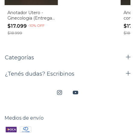
Anotador Utero -
Anot
Ginecologia (Entrega
con E
Inmediata)
(Entr
$17.099
-
10
%
OFF
$17
$18.999
$18.9
Categorías
¿Tenés dudas? Escribinos
Medios de envío