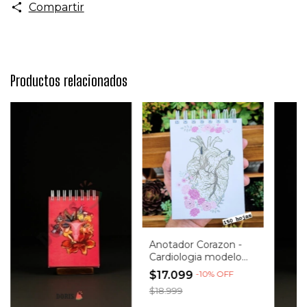
Compartir
Productos relacionados
Anotador Corazon -
Cardiologia modelo
140 (Entrega
$17.099
-
10
%
OFF
inmediata)
$18.999