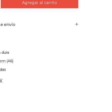
e envío
 dura
cm (A6)
adas
ir