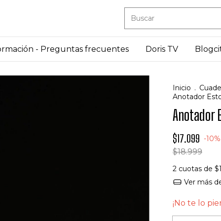
ormación - Preguntas frecuentes
Doris TV
Blogci
Inicio
.
Cuade
Anotador Est
Anotador 
$17.099
-
10
$18.999
2
cuotas de
$
Ver más de
¡No te lo pie