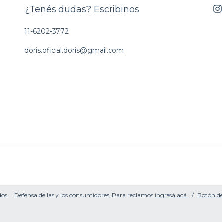
¿Tenés dudas? Escribinos
11-6202-3772
doris.oficial.doris@gmail.com
dos.
Defensa de las y los consumidores. Para reclamos
ingresá acá.
/
Botón de