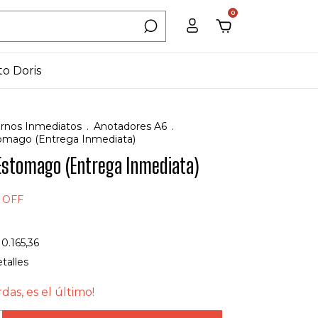
0
to Doris
rnos Inmediatos
.
Anotadores A6
.
omago (Entrega Inmediata)
Estomago (Entrega Inmediata)
%
OFF
10.165,36
talles
rdas, es el último!