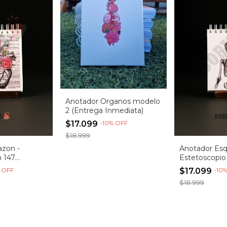
Anotador Organos modelo
2 (Entrega Inmediata)
$17.099
-
10
%
OFF
$18.999
azon -
Anotador Esq
m 147
Estetoscopio
diata!)
Inmediata)
%
OFF
$17.099
-
10
$18.999