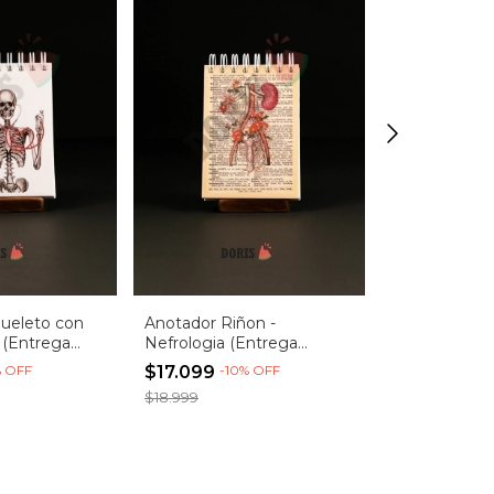
Anotador Cor
Cardiologia 
(Entrega inm
$17.099
-
10
$18.999
ueleto con
Anotador Riñon -
 (Entrega
Nefrologia (Entrega
Inmediata)
%
OFF
$17.099
-
10
%
OFF
$18.999