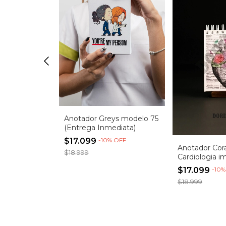
Anotador Greys modelo 75
(Entrega Inmediata)
$17.099
-
10
%
OFF
ómago -
Anotador Cor
$18.999
Entrega
Cardiologia i
(Entrega inme
OFF
$17.099
-
10
$18.999