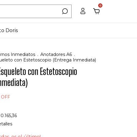
0
to Doris
rnos Inmediatos
.
Anotadores A6
.
eleto con Estetoscopio (Entrega Inmediata)
Esqueleto con Estetoscopio
Inmediata)
%
OFF
10.165,36
talles
rdas, es el último!