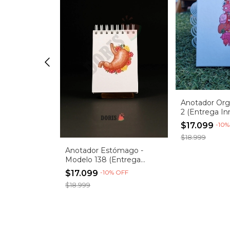
Anotador Or
2 (Entrega In
$17.099
-
10
$18.999
a - imagen
Anotador Estómago -
inmediata)
Modelo 138 (Entrega
Inmediata)
OFF
$17.099
-
10
%
OFF
$18.999