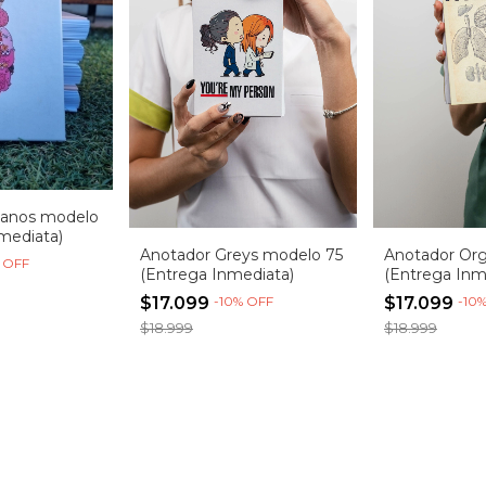
ganos modelo
mediata)
Anotador Greys modelo 75
Anotador Org
%
OFF
(Entrega Inmediata)
(Entrega Inm
$17.099
-
10
%
OFF
$17.099
-
10
$18.999
$18.999