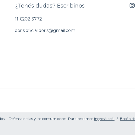
¿Tenés dudas? Escribinos
11-6202-3772
doris.oficial.doris@gmail.com
dos.
Defensa de las y los consumidores. Para reclamos
ingresá acá.
/
Botón de