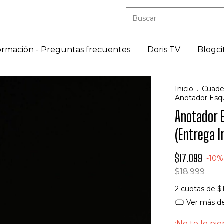
ormación - Preguntas frecuentes
Doris TV
Blogci
Inicio
.
Cuade
Anotador Esqu
Anotador 
(Entrega 
$17.099
-
10
$18.999
2
cuotas de
$
Ver más de
¡No te lo pie