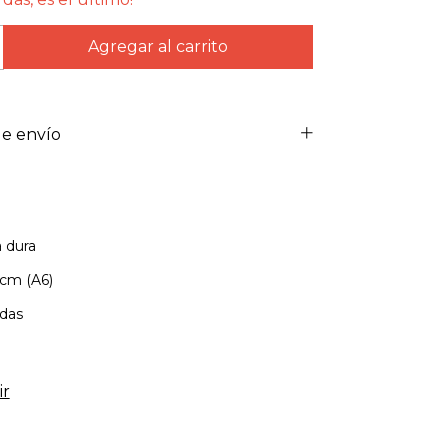
e envío
 dura
cm (A6)
adas
ir