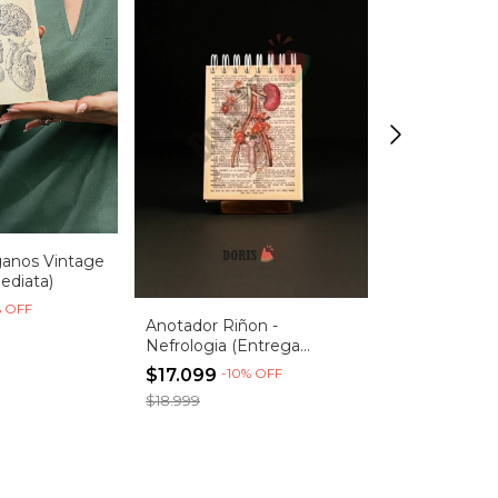
anos Vintage
Anotador Cor
ediata)
Cardiologia 
(Entrega Inm
%
OFF
$17.099
-
10
Anotador Riñon -
$18.999
Nefrologia (Entrega
Inmediata)
$17.099
-
10
%
OFF
$18.999